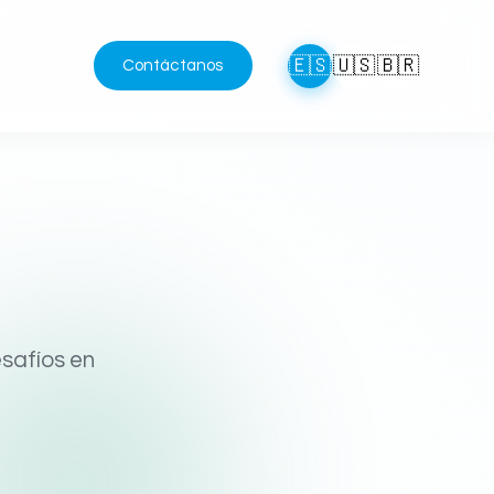
🇪🇸
🇺🇸
🇧🇷
Contáctanos
safíos en